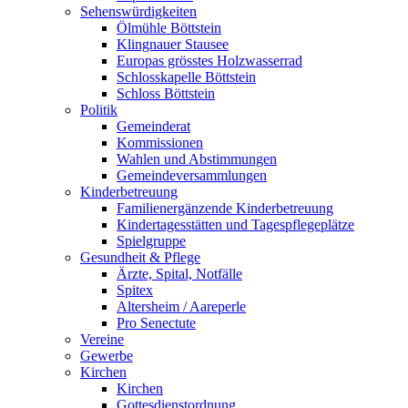
Sehenswürdigkeiten
Ölmühle Böttstein
Klingnauer Stausee
Europas grösstes Holzwasserrad
Schlosskapelle Böttstein
Schloss Böttstein
Politik
Gemeinderat
Kommissionen
Wahlen und Abstimmungen
Gemeindeversammlungen
Kinderbetreuung
Familienergänzende Kinderbetreuung
Kindertagesstätten und Tagespflegeplätze
Spielgruppe
Gesundheit & Pflege
Ärzte, Spital, Notfälle
Spitex
Altersheim / Aareperle
Pro Senectute
Vereine
Gewerbe
Kirchen
Kirchen
Gottesdienstordnung