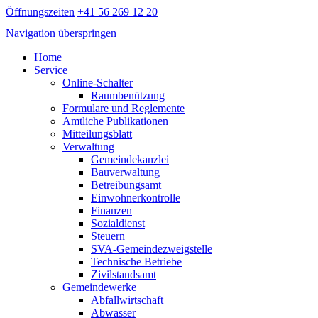
Öffnungszeiten
+41 56 269 12 20
Navigation überspringen
Home
Service
Online-Schalter
Raumbenützung
Formulare und Reglemente
Amtliche Publikationen
Mitteilungsblatt
Verwaltung
Gemeindekanzlei
Bauverwaltung
Betreibungsamt
Einwohnerkontrolle
Finanzen
Sozialdienst
Steuern
SVA-Gemeindezweigstelle
Technische Betriebe
Zivilstandsamt
Gemeindewerke
Abfallwirtschaft
Abwasser