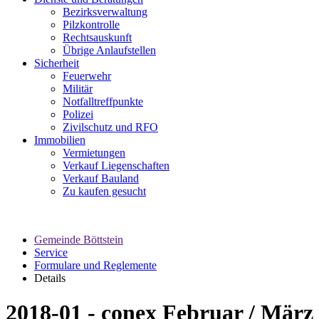
Bezirksverwaltung
Pilzkontrolle
Rechtsauskunft
Übrige Anlaufstellen
Sicherheit
Feuerwehr
Militär
Notfalltreffpunkte
Polizei
Zivilschutz und RFO
Immobilien
Vermietungen
Verkauf Liegenschaften
Verkauf Bauland
Zu kaufen gesucht
Gemeinde Böttstein
Service
Formulare und Reglemente
Details
2018-01 - conex Februar / März