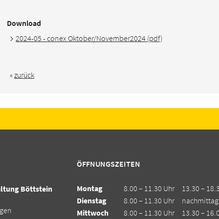
Download
2024-05 - conex Oktober/November2024 (pdf)
«
zurück
ÖFFNUNGSZEITEN
Montag
8.00 – 11.30 Uhr
13.30 – 18.
tung Böttstein
Dienstag
8.00 – 11.30 Uhr
nachmittag
ngen
Mittwoch
8.00 – 11.30 Uhr
13.30 – 16.