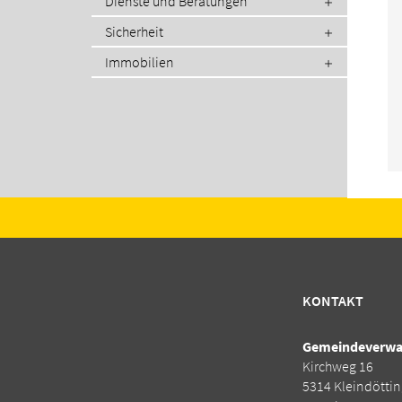
Dienste und Beratungen
Sicherheit
Immobilien
KONTAKT
Gemeindeverwal
Kirchweg 16
5314 Kleindötti