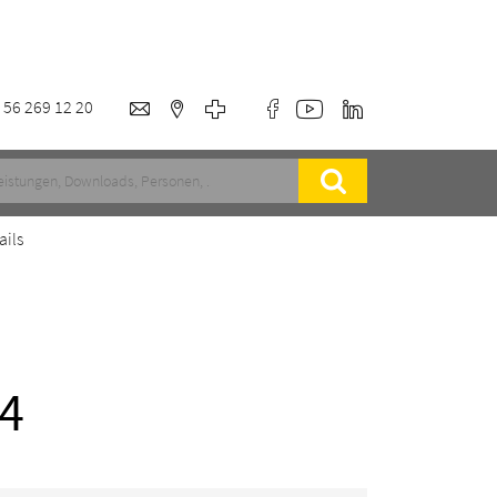
 56 269 12 20
ails
4