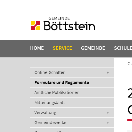
Navigation
überspringen
HOME
SERVICE
GEMEINDE
SCHUL
Ge
Navigation
Online-Schalter
überspringen
Formulare und Reglemente
Amtliche Publikationen
Mitteilungsblatt
Verwaltung
Gemeindewerke