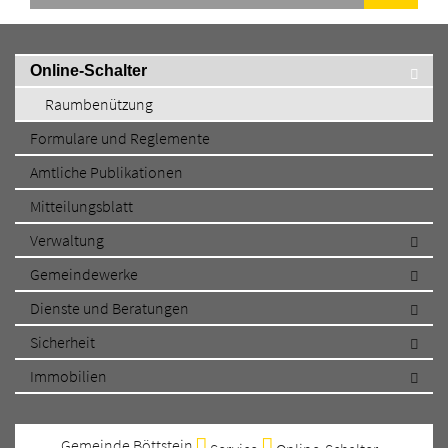
Navigation
Online-Schalter
überspringen
Raumbenützung
Formulare und Reglemente
Amtliche Publikationen
Mitteilungsblatt
Verwaltung
Gemeindewerke
Dienste und Beratungen
Sicherheit
Immobilien
Gemeinde Böttstein