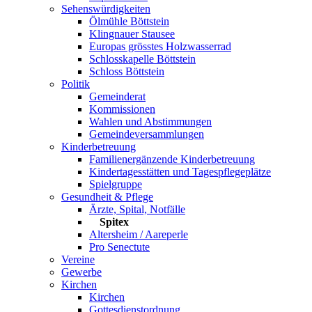
Sehenswürdigkeiten
Ölmühle Böttstein
Klingnauer Stausee
Europas grösstes Holzwasserrad
Schlosskapelle Böttstein
Schloss Böttstein
Politik
Gemeinderat
Kommissionen
Wahlen und Abstimmungen
Gemeindeversammlungen
Kinderbetreuung
Familienergänzende Kinderbetreuung
Kindertagesstätten und Tagespflegeplätze
Spielgruppe
Gesundheit & Pflege
Ärzte, Spital, Notfälle
Spitex
Altersheim / Aareperle
Pro Senectute
Vereine
Gewerbe
Kirchen
Kirchen
Gottesdienstordnung