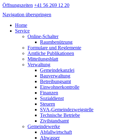
Öffnungszeiten
+41 56 269 12 20
Navigation überspringen
Home
Service
Online-Schalter
Raumbenützung
Formulare und Reglemente
Amtliche Publikationen
Mitteilungsblatt
Verwaltung
Gemeindekanzlei
Bauverwaltung
Betreibungsamt
Einwohnerkontrolle
Finanzen
Sozialdienst
Steuern
SVA-Gemeindezweigstelle
Technische Betriebe
Zivilstandsamt
Gemeindewerke
Abfallwirtschaft
Abwasser