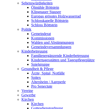
Sehenswürdigkeiten
Ölmühle Böttstein
Klingnauer Stausee
Europas grösstes Holzwasserrad
Schlosskapelle Böttstein
Schloss Böttstein
Politik
Gemeinderat
Kommissionen
Wahlen und Abstimmungen
Gemeindeversammlungen
Kinderbetreuung
Familienergänzende Kinderbetreuung
Kindertagesstätten und Tagespflegeplätze
Spielgruppe
Gesundheit & Pflege
Ärzte, Spital, Notfälle
Spitex
Altersheim / Aareperle
Pro Senectute
Vereine
Gewerbe
Kirchen
Kirchen
Gottesdienstordnung