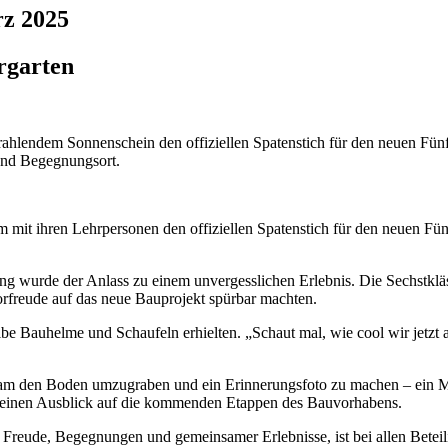
rz 2025
rgarten
rahlendem Sonnenschein den offiziellen Spatenstich für den neuen Fü
und Begegnungsort.
 mit ihren Lehrpersonen den offiziellen Spatenstich für den neuen Fü
ng wurde der Anlass zu einem unvergesslichen Erlebnis. Die Sechstkläs
rfreude auf das neue Bauprojekt spürbar machten.
 Bauhelme und Schaufeln erhielten. „Schaut mal, wie cool wir jetzt au
sam den Boden umzugraben und ein Erinnerungsfoto zu machen – ein Mo
b einen Ausblick auf die kommenden Etappen des Bauvorhabens.
Freude, Begegnungen und gemeinsamer Erlebnisse, ist bei allen Beteiligt