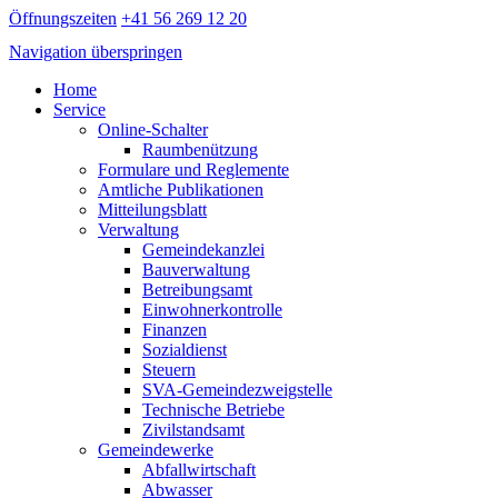
Öffnungszeiten
+41 56 269 12 20
Navigation überspringen
Home
Service
Online-Schalter
Raumbenützung
Formulare und Reglemente
Amtliche Publikationen
Mitteilungsblatt
Verwaltung
Gemeindekanzlei
Bauverwaltung
Betreibungsamt
Einwohnerkontrolle
Finanzen
Sozialdienst
Steuern
SVA-Gemeindezweigstelle
Technische Betriebe
Zivilstandsamt
Gemeindewerke
Abfallwirtschaft
Abwasser