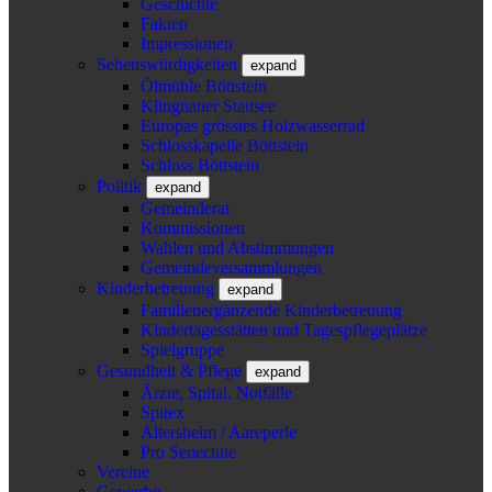
Geschichte
Fakten
Impressionen
Sehenswürdigkeiten
expand
Ölmühle Böttstein
Klingnauer Stausee
Europas grösstes Holzwasserrad
Schlosskapelle Böttstein
Schloss Böttstein
Politik
expand
Gemeinderat
Kommissionen
Wahlen und Abstimmungen
Gemeindeversammlungen
Kinderbetreuung
expand
Familienergänzende Kinderbetreuung
Kindertagesstätten und Tagespflegeplätze
Spielgruppe
Gesundheit & Pflege
expand
Ärzte, Spital, Notfälle
Spitex
Altersheim / Aareperle
Pro Senectute
Vereine
Gewerbe