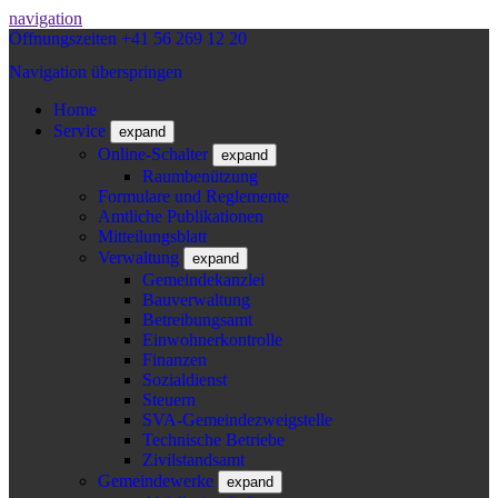
navigation
Öffnungszeiten
+41 56 269 12 20
Navigation überspringen
Home
Service
expand
Online-Schalter
expand
Raumbenützung
Formulare und Reglemente
Amtliche Publikationen
Mitteilungsblatt
Verwaltung
expand
Gemeindekanzlei
Bauverwaltung
Betreibungsamt
Einwohnerkontrolle
Finanzen
Sozialdienst
Steuern
SVA-Gemeindezweigstelle
Technische Betriebe
Zivilstandsamt
Gemeindewerke
expand