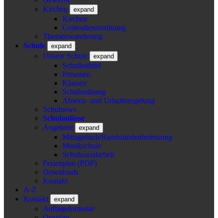
Kirchen
expand
Kirchen
Gottesdienstordnung
Themenwanderung
Schule
expand
Unsere Schule
expand
Schulleitbild
Personen
Klassen
Schulordnung
Absenz- und Urlaubsregelung
Schulnews
Schulanlässe
Angebote
expand
Mittagstisch/Randstundenbetreuung
Musikschule
Schulsozialarbeit
Ferienplan (PDF)
Downloads
Kontakt
A-Z
Kontakt
expand
Anfrageformular
Ortsplan