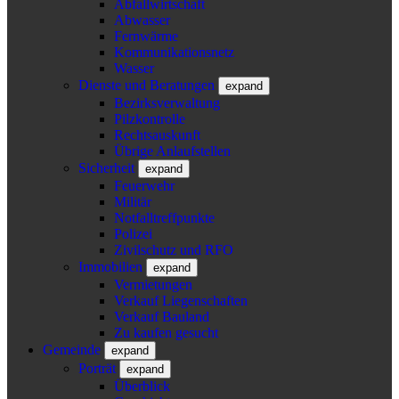
Abfallwirtschaft
Abwasser
Fernwärme
Kommunikationsnetz
Wasser
Dienste und Beratungen
expand
Bezirksverwaltung
Pilzkontrolle
Rechtsauskunft
Übrige Anlaufstellen
Sicherheit
expand
Feuerwehr
Militär
Notfalltreffpunkte
Polizei
Zivilschutz und RFO
Immobilien
expand
Vermietungen
Verkauf Liegenschaften
Verkauf Bauland
Zu kaufen gesucht
Gemeinde
expand
Porträt
expand
Überblick